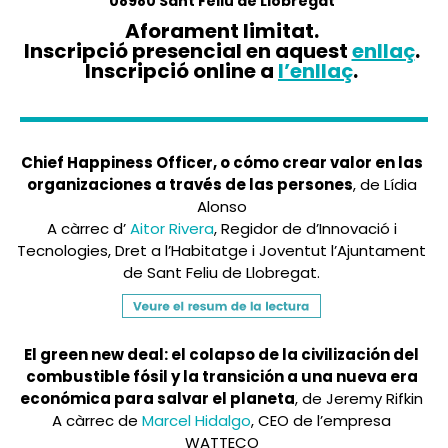
08980 Sant Feliu de Llobregat
Aforament limitat.
Inscripció presencial en aquest
enllaç
.
Inscripció online a
l’enllaç
.
Chief Happiness Officer, o cómo crear valor en las
organizaciones a través de las persones
, de Lídia
Alonso
A càrrec d’
Aitor Rivera
, Regidor de d’Innovació i
Tecnologies, Dret a l’Habitatge i Joventut l’Ajuntament
de Sant Feliu de Llobregat.
El green new deal: el colapso de la civilización del
combustible fósil y la transición a una nueva era
económica para salvar el planeta
, de Jeremy Rifkin
A càrrec de
Marcel Hidalgo
, CEO de l’empresa
WATTECO