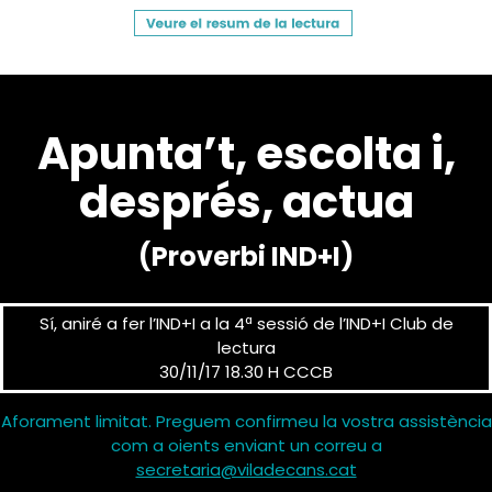
Apunta’t, escolta i,
després, actua
(Proverbi IND+I)
Sí, aniré a fer l’IND+I a la 4ª sessió de l’IND+I Club de
lectura
30/11/17 18.30 H CCCB
Aforament limitat. Preguem confirmeu la vostra assistència
com a oients enviant un correu a
secretaria@viladecans.cat