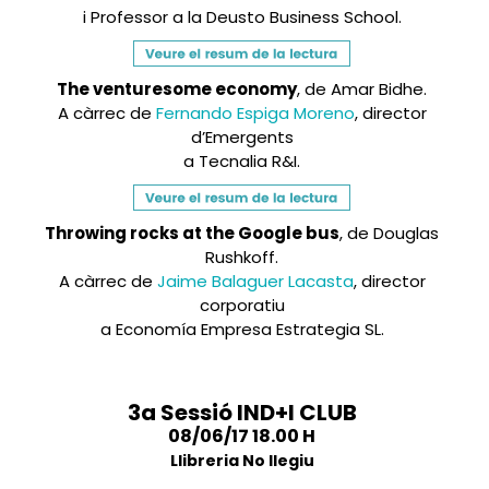
i Professor a la Deusto Business School.
The venturesome economy
, de Amar Bidhe.
A càrrec de
Fernando Espiga Moreno
, director
d’Emergents
a Tecnalia R&I.
Throwing rocks at the Google bus
, de Douglas
Rushkoff.
A càrrec de
Jaime Balaguer Lacasta
, director
corporatiu
a Economía Empresa Estrategia SL.
3a Sessió IND+I CLUB
08/06/17 18.00 H
Llibreria No llegiu