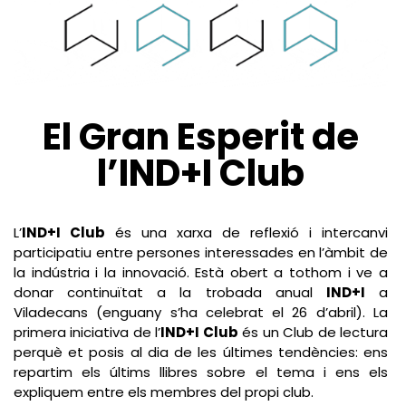
El Gran Esperit de
l’IND+I Club
L’
IND+I Club
és una xarxa de reflexió i intercanvi
participatiu entre persones interessades en l’àmbit de
la indústria i la innovació. Està obert a tothom i ve a
donar continuïtat a la trobada anual
IND+I
a
Viladecans (enguany s’ha celebrat el 26 d’abril). La
primera iniciativa de l’
IND+I Club
és un Club de lectura
perquè et posis al dia de les últimes tendències: ens
repartim els últims llibres sobre el tema i ens els
expliquem entre els membres del propi club.