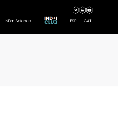
IND+I Science
ESP
CAT
IND+I Science
ESP
CAT