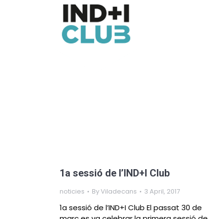
1a sessió de l’IND+I Club
noticies
By
Viladecans
3 April, 2017
1a sessió de l’IND+I Club El passat 30 de
març es va celebrar la primera sessió de