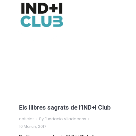
Els llibres sagrats de l’IND+I Club
noticies
By
Fundacio Viladecans
10 March, 2017