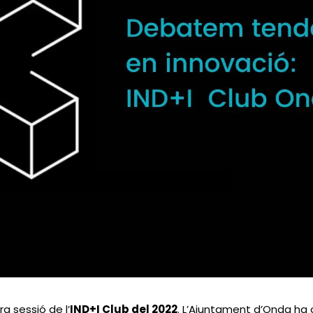
ra sessió de l’
IND+I Club del 2022
. L’Ajuntament d’Onda ha