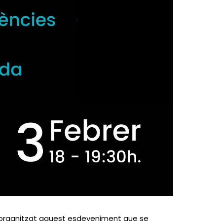
 organitzat aquest esdeveniment que se