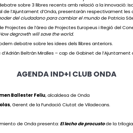
debatre sobre 3 llibres recents amb relació a la innovació: I
al de l’Ajuntament d’Onda, presentaràn respectivament les 
l poder del ciudadano para cambiar el mundo
de Patricia Sáe
e Projectes de l’àrea de Projectes Europeus i Regió del Con
 How degrowth will save the world.
odem debatre sobre les idees dels llibres anteriors.
 d’Adrián Beltrán Miralles – cap de Gabinet de l’Ajuntament
AGENDA
IND+I CLUB ONDA
men Ballester Feliu
, alcaldesa de Onda
olas
, Gerent de la Fundació Ciutat de Viladecans.
tamiento de Onda presenta:
El lecho de procusto
de la trilogia