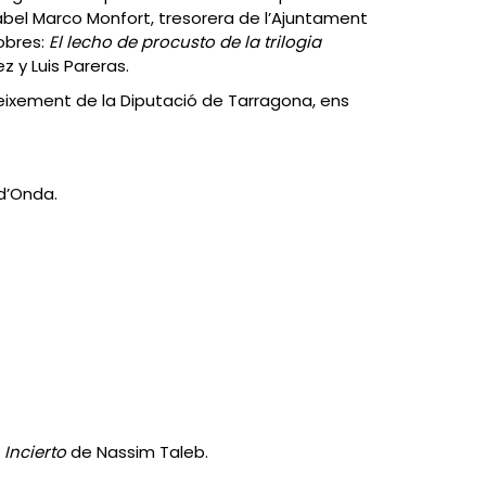
sabel Marco Monfort, tresorera de l’Ajuntament
obres:
El lecho de procusto de la trilogia
z y Luis Pareras.
eixement de la Diputació de Tarragona, ens
 d’Onda
.
Incierto
de Nassim Taleb.