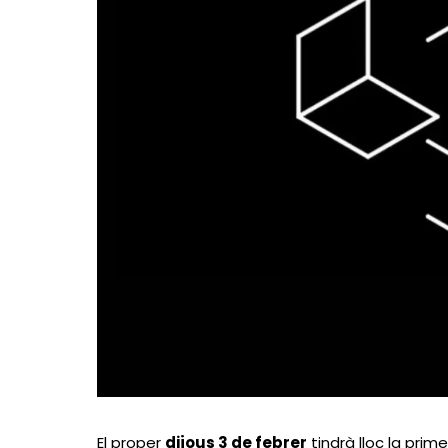
El proper
dijous 3 de febrer
tindrà lloc la prime