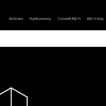
Noticies
Publicacions
Consell IND+I
IND+I Day
Noticies
Publicacions
Consell IND+I
IND+I Day