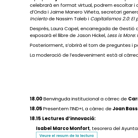
celebrarà en format virtual, podrem escoltar i 
d’Onda i Jaime Manero Viñeta, secretari gener
Incierto
de Nassim Taleb i
Capitalismos 2.0: E
Després, Laura Capel, encarregada de Gestió d
exposarà el llibre de Jason Hickel,
Less is More:
Posteriorment, s’obrirà el torn de preguntes i p
La moderació de l’esdeveniment està al càrrec
18.00
Benvinguda institucional a càrrec de
Car
18.05
Presentem l’IND+I, a càrrec de
Joan Bass
18.15
Lectures d’innovació:
Isabel Marco Monfort
, tesorera del Ayun