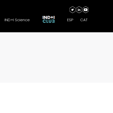
IND+I Science
ESP
CAT
IND+I Science
ESP
CAT