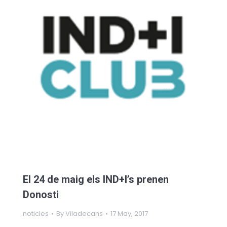
El 24 de maig els IND+I’s prenen
Donosti
noticies
By
Viladecans
17 May, 2017