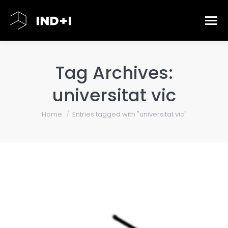
Tag Archives:
universitat vic
You are here:
Home
Entries tagged with "universitat vic"