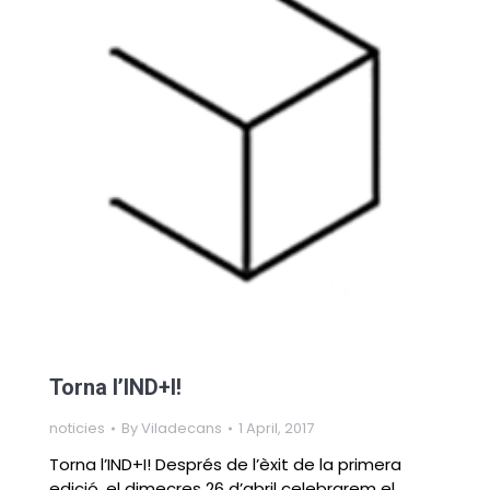
Torna l’IND+I!
noticies
By
Viladecans
1 April, 2017
Torna l’IND+I! Després de l’èxit de la primera
edició, el dimecres 26 d’abril celebrarem el