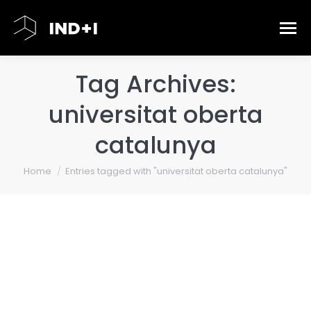
Tag Archives:
universitat oberta
catalunya
You are here:
Home
Entries tagged with "universitat oberta catalunya"