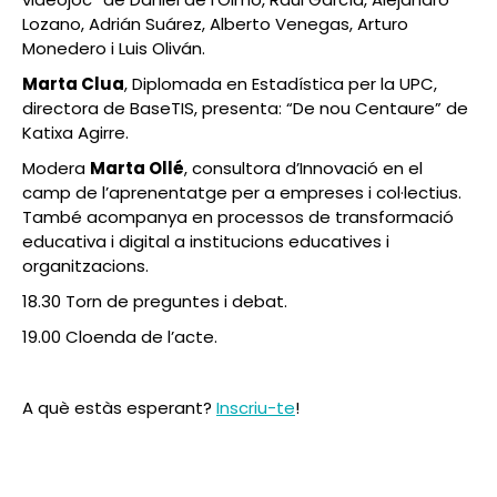
Lozano, Adrián Suárez, Alberto Venegas, Arturo
Monedero i Luis Oliván.
Marta Clua
, Diplomada en Estadística per la UPC,
directora de BaseTIS, presenta: “De nou Centaure” de
Katixa Agirre.
Modera
Marta Ollé
, consultora d’Innovació en el
camp de l’aprenentatge per a empreses i col·lectius.
També acompanya en processos de transformació
educativa i digital a institucions educatives i
organitzacions.
18.30 Torn de preguntes i debat.
19.00 Cloenda de l’acte.
A què estàs esperant?
Inscriu-te
!