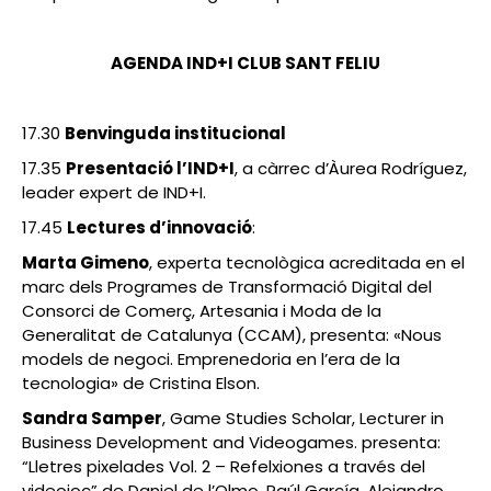
AGENDA IND+I CLUB SANT FELIU
17.30
Benvinguda institucional
17.35
Presentació l’IND+I
, a càrrec d’Àurea Rodríguez,
leader expert de IND+I.
17.45
Lectures d’innovació
:
Marta Gimeno
, experta tecnològica acreditada en el
marc dels Programes de Transformació Digital del
Consorci de Comerç, Artesania i Moda de la
Generalitat de Catalunya (CCAM), presenta: «Nous
models de negoci. Emprenedoria en l’era de la
tecnologia» de Cristina Elson.
Sandra Samper
, Game Studies Scholar, Lecturer in
Business Development and Videogames. presenta:
“Lletres pixelades Vol. 2 – Refelxiones a través del
videojoc” de Daniel de l’Olmo, Raúl García, Alejandro