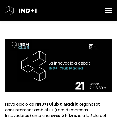
Nova edició de l’
IND+I Club a Madrid
organitzat
conjuntament amb el FEI (Foro d’Empresas
Innovadores) amb una
s
essió híbrida
, a la Sala del