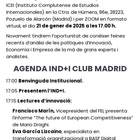
ICEI (Instituto Complutense de Estudios
Internacionales) en la Ctra. de Húmera, 96e, 28223,
Pozuelo de Alarcón (Madrid) i per ZOOM en formato
virtual, el dia
21 de gener de 2025 a les 17.00 h.
Novament tindrem l’oportunitat de conèixer feines
recents d’anàlisi de les polítiques d’Innovació,
Economía i Empresa de la mà de grans experts i
analistes.
AGENDA IND+I CLUB MADRID
17:00
Benvinguda Institucional.
17:05
Presentem l’IND+I.
17:15
Lectures d’innovació:
Francisco Marín,
Vicepresident del FEI, presenta
l’informe “The future of European Competitiveness”
de Mario Draghi.
Eva García Lizcaino
, especialista en
transformació organitzacional a BASF Digital