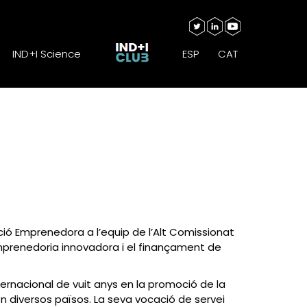
IND+I Science
ESP
CAT
IND+I Science
ESP
CAT
ció Emprenedora a l’equip de l’Alt Comissionat
emprenedoria innovadora i el finançament de
ternacional de vuit anys en la promoció de la
en diversos països. La seva vocació de servei