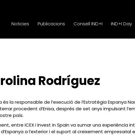
Noticies
Publicacions
Consell IND+I
IND+I Day
Noticies
Publicacions
Consell IND+I
IND+I Day
rolina Rodríguez
a és la responsable de l’execució de l’Estratègia Espanya Na
terrar procedent d’Enisa, després de set anys impulsant l’
nostre país.
ent, entre ICEX i Invest in Spain va sumar una experiència in
d’Espanya a l’exterior i el suport al creixement empresarial 