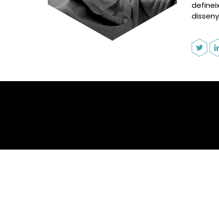
definei
disseny