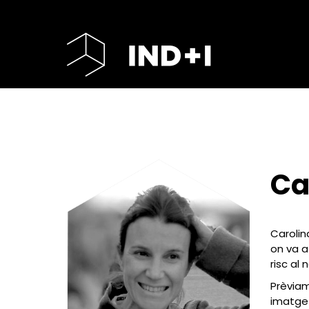
Ca
Carolin
on va a
risc al 
Prèviam
imatge 