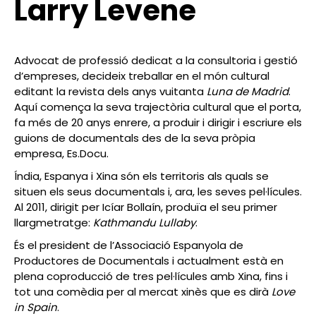
Larry Levene
Advocat de professió dedicat a la consultoria i gestió
d’empreses, decideix treballar en el món cultural
editant la revista dels anys vuitanta
Luna de Madrid
.
Aquí comença la seva trajectòria cultural que el porta,
fa més de 20 anys enrere, a produir i dirigir i escriure els
guions de documentals des de la seva pròpia
empresa, Es.Docu.
Índia, Espanya i Xina són els territoris als quals se
situen els seus documentals i, ara, les seves pel·lícules.
Al 2011, dirigit per Icíar Bollaín, produïa el seu primer
llargmetratge:
Kathmandu Lullaby
.
És el president de l’Associació Espanyola de
Productores de Documentals i actualment està en
plena coproducció de tres pel·lícules amb Xina, fins i
tot una comèdia per al mercat xinès que es dirà
Love
in Spain
.